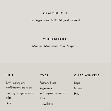
GRATIS RETOUR
In Belgie boven 60 € niet geretourneerd
VEILIG BETALEN
Maestro, Mastercard, Visa, Paypal, ...
HULP
OVER
ONZE WINKELS
SAV : Schrijf ons
Factory Store
Liège
info@factory-store.be
Algemene
Namur
Levering, terugsturen en
verkoopvoorwaarden
Huy
ruilen
Jobs
FAQ
Newsletter