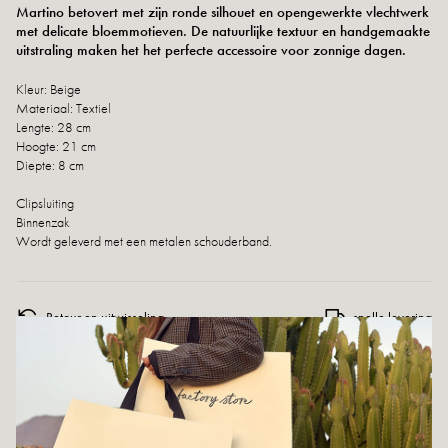
Martino betovert met zijn ronde silhouet en opengewerkte vlechtwerk
met delicate bloemmotieven. De natuurlijke textuur en handgemaakte
uitstraling maken het het perfecte accessoire voor zonnige dagen.
Kleur: Beige
Materiaal: Textiel
Lengte: 28 cm
Hoogte: 21 cm
Diepte: 8 cm
Clipsluiting
Binnenzak
Wordt geleverd met een metalen schouderband.
Retour en uitwisseling
snelle levering
DIT VIND JE MISSCHIEN OOK LEUK