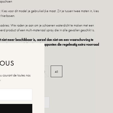
stapschoen
Kies voor dit model je gebruikelijke maat. Zit je tussen twee maten in, kies
 hierboven.
dvies: We raden je aan om je schoenen waterdicht te maken met een
erd product of een multi-materiaal spray die in alle gevallen geschikt is.
 niet meer beschikbaar is, aarzel dan niet om een waarschuwing te
ezoek onze verschillende verkooppunten die regelmatig extra voorraad
NOUS
37
38
39
40
41
au courant de toutes nos
é
n de maten