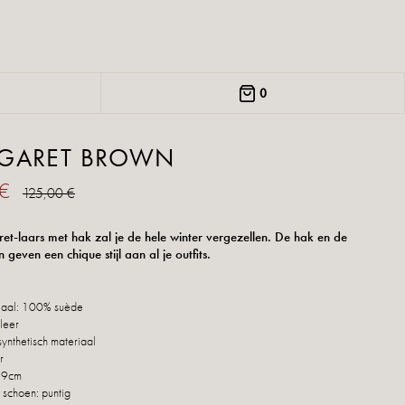
0
GARET BROWN
 €
125,00 €
t-laars met hak zal je de hele winter vergezellen. De hak en de
n geven een chique stijl aan al je outfits.
iaal: 100% suède
leer
synthetisch materiaal
r
 9cm
 schoen: puntig