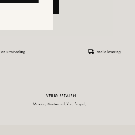
OEGEN AAN WINKELWAGEN
ENSLIJST TOEVOEGEN
 en uitwisseling
snelle levering
VEILIG BETALEN
Maestro, Mastercard, Visa, Paypal, ...