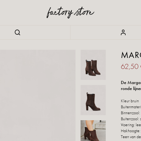
MAR
62,50
De Margare
ronde lijne
Kleur bruin
Buitenmater
Binnenzool: 
Buitenzool: 
Voering: lee
Hakhoogte:
Teen van de