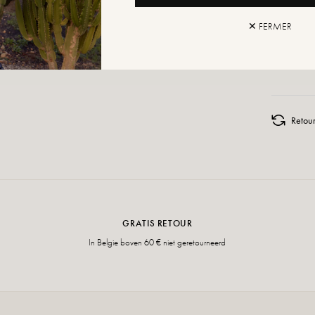
TOEV
✕ FERMER
AAN W
Retour
GRATIS RETOUR
In Belgie boven 60 € niet geretourneerd