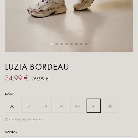
LUZIA BORDEAU
34,99 €
69,99 €
MAAT
36
37
38
39
40
41
42
Geleider van de maten
AANTAL