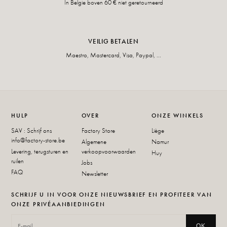
In Belgie boven 60 € niet geretourneerd
VEILIG BETALEN
Maestro, Mastercard, Visa, Paypal, ...
HULP
OVER
ONZE WINKELS
SAV : Schrijf ons
Factory Store
Liège
info@factory-store.be
Algemene
Namur
Levering, terugsturen en
verkoopvoorwaarden
Huy
ruilen
Jobs
FAQ
Newsletter
SCHRIJF U IN VOOR ONZE NIEUWSBRIEF EN PROFITEER VAN
ONZE PRIVÉAANBIEDINGEN
OK