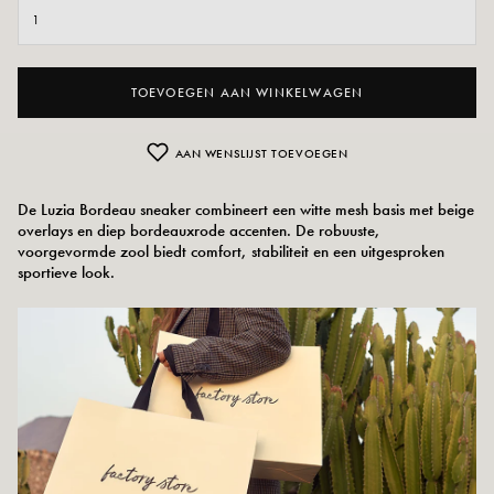
TOEVOEGEN AAN WINKELWAGEN
AAN WENSLIJST TOEVOEGEN
De Luzia Bordeau sneaker combineert een witte mesh basis met beige
overlays en diep bordeauxrode accenten. De robuuste,
voorgevormde zool biedt comfort, stabiliteit en een uitgesproken
sportieve look.
Kleuren: Bordeauxrood, Beige
Buitenmateriaal: kunstleer en textiel
Binnenzool: textiel
Buitenzool: CTP
Hakhoogte: 4 cm
Sluiting: vetersluiting
Maatadvies: Dit model valt klein. Als je tussen twee maten in zit, kies dan een
maat groter dan je gebruikelijke maat.