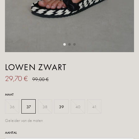
LOWEN ZWART
29,70 €
99,00 €
MAAT
36
37
38
39
40
41
Geleider van de maten
AANTAL