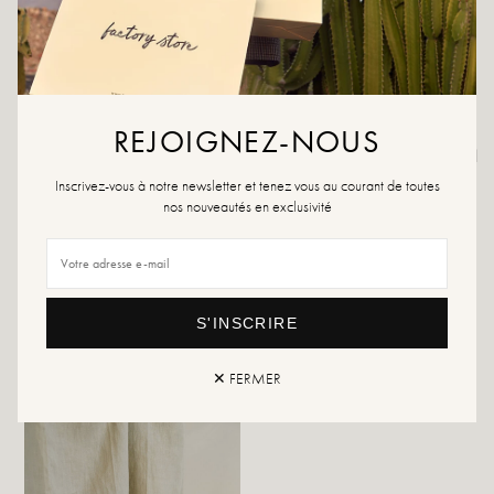
maten in, kies dan de maat hierboven.
Onderhoudsadvies: We raden je aan om je schoenen waterdicht te maken met
een gespecialiseerd product of een multi-materiaal spray die in alle gevallen
geschikt is.
REJOIGNEZ-NOUS
Mocht uw maat niet meer beschikbaar zijn, maak dan gerust een alert aan
of bezoek onze verschillende verkooppunten die regelmatig extra voorraad
hebben.
Inscrivez-vous à notre newsletter et tenez vous au courant de toutes
nos nouveautés en exclusivité
Retour en uitwisseling
snelle levering
S'INSCRIRE
DIT VIND JE MISSCHIEN OOK LEUK
✕ FERMER