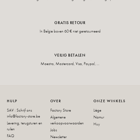
GRATIS RETOUR
In Belgie boven 60 € niet geretourneerd
VEILIG BETALEN
Maestro, Mastercard, Visa, Paypal, ...
HULP
OVER
ONZE WINKELS
SAV : Schrijf ons
Factory Store
Liège
info@factory-store.be
Algemene
Namur
Levering, terugsturen en
verkoopvoorwaarden
Huy
ruilen
Jobs
FAQ
Newsletter