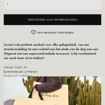
TOEVOEGEN AAN WINKELWAGEN
AAN WENSLIJST TOEVOEGEN
Lowen is de perfecte sandaal voor elke gelegenheid, van een
strandwandeling tot een cocktail aan het einde van de dag aan zee.
Uitgerust met een supercomfortabele touwzool, is hij voorbestemd
om nooit meer uit te trekken!
Kleuren: Zwart, wit
Buitenmateriaal: synthetisch
Binnenzool: synthetisch
Buitenzool: synthetisch materiaal
Hakhoogte: 3 cm
Hoogte dienblad: 2 cm
Punt van de schoen: rond
Sluiting: klittenband
Maatadvies: Kies voor dit model je gebruikelijke maat. Zit je tussen twee