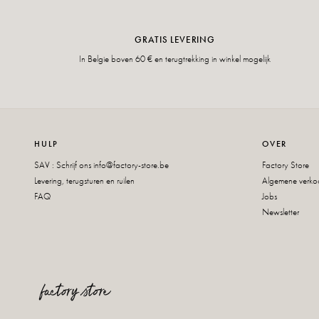
GRATIS LEVERING
In Belgie boven 60 € en terugtrekking in winkel mogelijk
HULP
OVER
SAV : Schrijf ons
info@factory-store.be
Factory Store
Levering, terugsturen en ruilen
Algemene verk
FAQ
Jobs
Newsletter