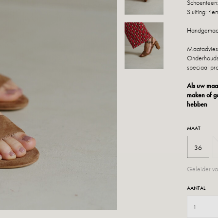
Schoenteen:
Sluiting: ri
Handgemaakt
Maatadvies:
Onderhoudsa
speciaal pro
Als uw maat
maken of ga
hebben
MAAT
36
Geleider va
AANTAL