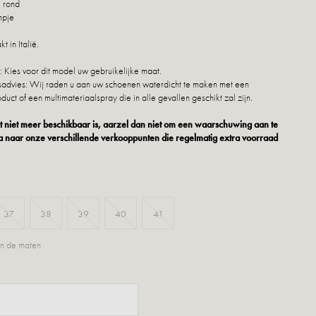
 rond
empje
 in Italië.
 Kies voor dit model uw gebruikelijke maat.
dvies: Wij raden u aan uw schoenen waterdicht te maken met een
duct of een multimateriaalspray die in alle gevallen geschikt zal zijn.
 niet meer beschikbaar is, aarzel dan niet om een waarschuwing aan te
 naar onze verschillende verkooppunten die regelmatig extra voorraad
37
38
39
40
41
n de maten