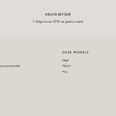
GRATIS RETOUR
In Belgie boven 60 € niet geretourneerd
ONZE WINKELS
Liège
oopvoorwaarden
Namur
Huy