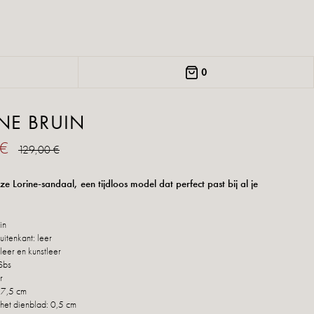
0
NE BRUIN
 €
129,00 €
e Lorine-sandaal, een tijdloos model dat perfect past bij al je
in
itenkant: leer
leer en kunstleer
Sbs
r
 7,5 cm
het dienblad: 0,5 cm