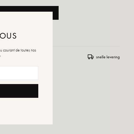
OEGEN AAN WINKELWAGEN
ENSLIJST TOEVOEGEN
NOUS
au courant de toutes nos
é
 en uitwisseling
snelle levering