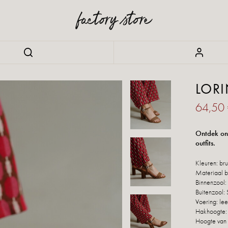
LORI
64,50
Ontdek onz
outfits.
Kleuren: bru
Materiaal bu
Binnenzool: 
Buitenzool: 
Voering: lee
Hakhoogte:
Hoogte van 