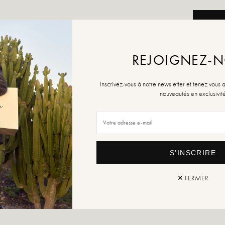
TOEV
AAN W
REJOIGNEZ-
Inscrivez-vous à notre newsletter et tenez vous 
nouveautés en exclusivit
Retour
S'INSCRIRE
✕ FERMER