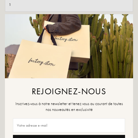
TOEVOEGEN AAN WINKELWAGEN
AAN WENSLIJST TOEVOEGEN
Voor een casual-chique look kies je voor deze Lolia-sandalen en ben
je klaar om de dag te veroveren.
Beige
Materiaal buitenkant: leer
Binnenmateriaal: leer
REJOIGNEZ-NOUS
Zool: antislip
Hakhoogte: 8,5 cm
Inscrivez-vous à notre newsletter et tenez vous au courant de toutes
Platformhoogte: 3 cm
nos nouveautés en exclusivité
Schoenteen: rond
Gemaakt in Spanje
Onderhoudsadvies: Wij raden u aan uw schoenen waterdicht te maken met