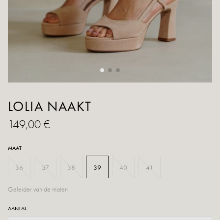
LOLIA NAAKT
149,00 €
MAAT
36
37
38
39
40
41
Geleider van de maten
AANTAL