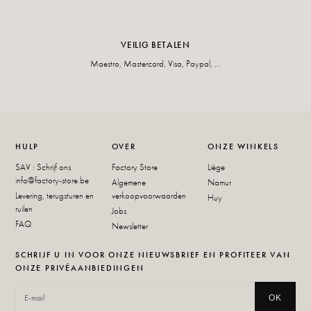
VEILIG BETALEN
Maestro, Mastercard, Visa, Paypal, ...
HULP
OVER
ONZE WINKELS
SAV : Schrijf ons
Factory Store
Liège
info@factory-store.be
Algemene
Namur
Levering, terugsturen en
verkoopvoorwaarden
Huy
ruilen
Jobs
FAQ
Newsletter
SCHRIJF U IN VOOR ONZE NIEUWSBRIEF EN PROFITEER VAN
ONZE PRIVÉAANBIEDINGEN
OK