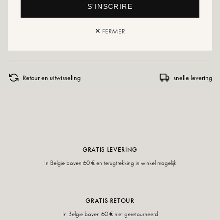
een speciaal product of een multimateriaalspray die in alle gevallen geschikt
S'INSCRIRE
zal zijn.
Als uw maat niet meer beschikbaar is, aarzel dan niet om een melding aan
✕ FERMER
te maken!
Retour en uitwisseling
snelle levering
GRATIS LEVERING
In Belgie boven 60 € en terugtrekking in winkel mogelijk
GRATIS RETOUR
In Belgie boven 60 € niet geretourneerd