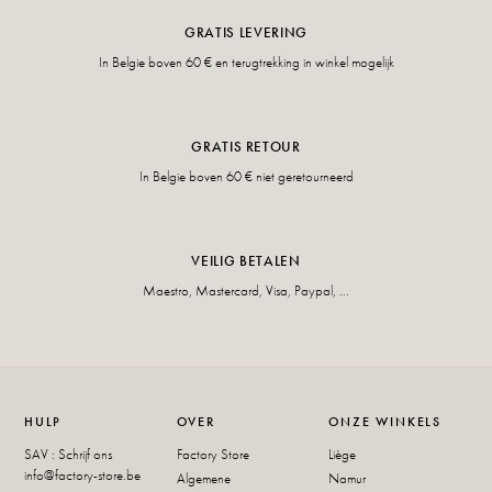
GRATIS LEVERING
In Belgie boven 60 € en terugtrekking in winkel mogelijk
GRATIS RETOUR
In Belgie boven 60 € niet geretourneerd
VEILIG BETALEN
Maestro, Mastercard, Visa, Paypal, ...
HULP
OVER
ONZE WINKELS
SAV : Schrijf ons
Factory Store
Liège
info@factory-store.be
Algemene
Namur