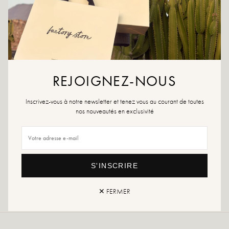
AAN WENSLIJST TOEVOEGEN
Ontdek het nieuwe Leona Mini Verde-model. Deze trendy minitas is
praktisch, licht en modern. Stop je essentials erin en combineer het
met een dag- of nachtlook.
Kleur: groen, goud
REJOIGNEZ-NOUS
Buitenmateriaal: 100% leer
Voering: 100% leer
Lengte: 16cm
Inscrivez-vous à notre newsletter et tenez vous au courant de toutes
Breedte: 2cm
nos nouveautés en exclusivité
Hoogte: 13 cm
Gemaakt in Italië
S'INSCRIRE
Retour en uitwisseling
snelle levering
✕ FERMER