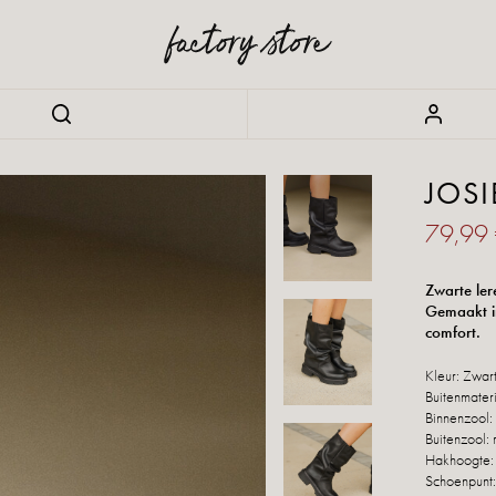
JOSI
79,99
Zwarte ler
Gemaakt in
comfort.
Kleur: Zwar
Buitenmateri
Binnenzool: 
Buitenzool: 
Hakhoogte:
Schoenpunt: