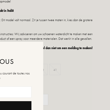
stapmodel
 in Italië
Dit model valt normaal. Zit je tussen twee maten in, kies dan de grotere
nstructies: Wij adviseren om uw schoenen waterdicht te maken met een
duct of een spray voor meerdere materialen. Dat werkt in alle gevallen.
 niet meer beschikbaar is, aarzel dan niet om een melding te maken!
NOUS
37
38
39
40
41
au courant de toutes nos
é
n de maten