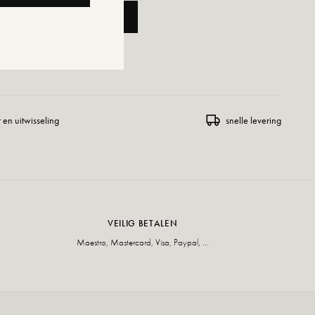
OEGEN AAN WINKELWAGEN
ENSLIJST TOEVOEGEN
 en uitwisseling
snelle levering
VEILIG BETALEN
Maestro, Mastercard, Visa, Paypal, ...