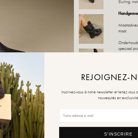
Sluiting: in
Handgemaakt
Maatadvies: 
maat.
Onderhoudsi
speciaal pro
Als uw maat
REJOIGNEZ-
MAAT
36
Inscrivez-vous à notre newsletter et tenez vous 
nouveautés en exclusivit
Geleider va
AANTAL
S'INSCRIRE