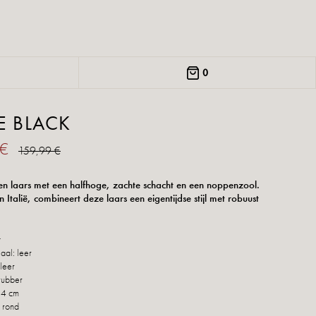
0
E BLACK
 €
159,99 €
en laars met een halfhoge, zachte schacht en een noppenzool.
 Italië, combineert deze laars een eigentijdse stijl met robuust
t
aal: leer
leer
rubber
 4 cm
 rond