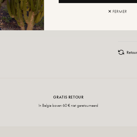
TOEV
✕ FERMER
AAN W
Retour
GRATIS RETOUR
In Belgie boven 60 € niet geretourneerd