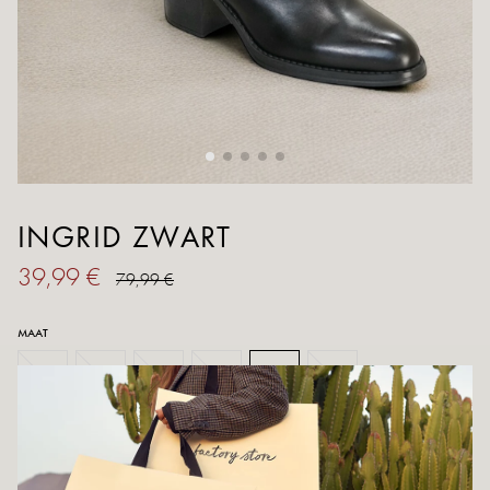
INGRID ZWART
39,99 €
79,99 €
MAAT
36
37
38
39
40
41
Geleider van de maten
AANTAL