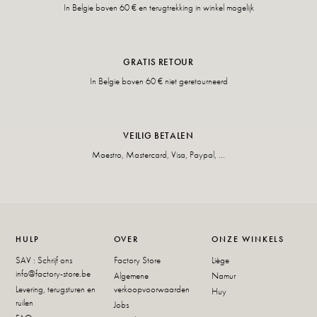
In Belgie boven 60 € en terugtrekking in winkel mogelijk
GRATIS RETOUR
In Belgie boven 60 € niet geretourneerd
VEILIG BETALEN
Maestro, Mastercard, Visa, Paypal, ...
HULP
OVER
ONZE WINKELS
SAV : Schrijf ons
Factory Store
Liège
info@factory-store.be
Algemene
Namur
Levering, terugsturen en
verkoopvoorwaarden
Huy
ruilen
Jobs