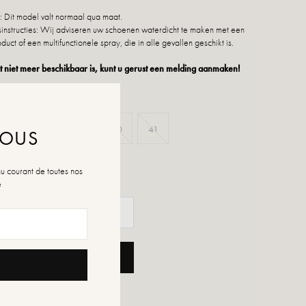
 Dit model valt normaal qua maat.
nstructies: Wij adviseren uw schoenen waterdicht te maken met een
duct of een multifunctionele spray, die in alle gevallen geschikt is.
 niet meer beschikbaar is, kunt u gerust een melding aanmaken!
37
38
39
40
41
NOUS
n de maten
au courant de toutes nos
é
OEGEN AAN WINKELWAGEN
ENSLIJST TOEVOEGEN