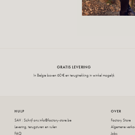
GRATIS LEVERING
In Belgie boven 60 € en terugtrekking in winkel mogelijk
HULP
OVER
SAV : Schrijf ons
info@factory-store.be
Factory Store
Levering, terugsturen en ruilen
Algemene verk
FAQ
Jobs