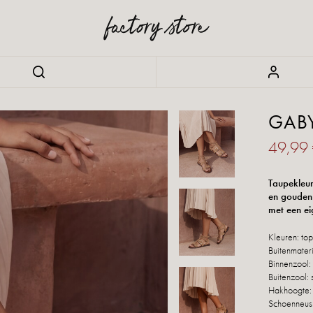
GAB
49,99
Taupekleur
en gouden 
met een eig
Kleuren: to
Buitenmateri
Binnenzool: 
Buitenzool: 
Hakhoogte:
Schoenneus