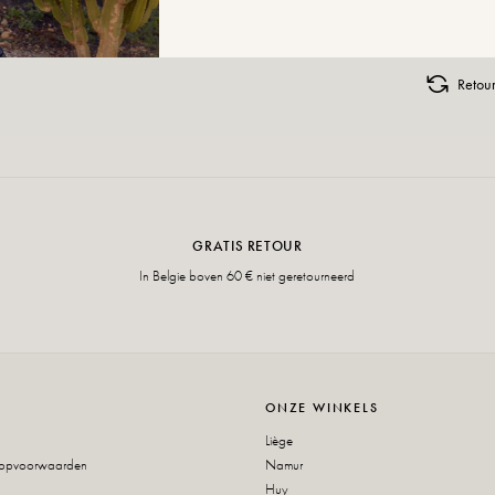
Retour
GRATIS RETOUR
In Belgie boven 60 € niet geretourneerd
ONZE WINKELS
Liège
oopvoorwaarden
Namur
Huy