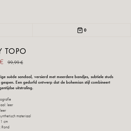
0
Y TOPO
 €
99,99 €
ige suède sandaal, versierd met meerdere bandjes, subtiele studs
gespen. Een gedurfd ontwerp dat de bohemian stijl combineert
entijdse uitstraling.
pografie
aal: leer
leer
synthetisch materiaal
 1 cm
: Rond