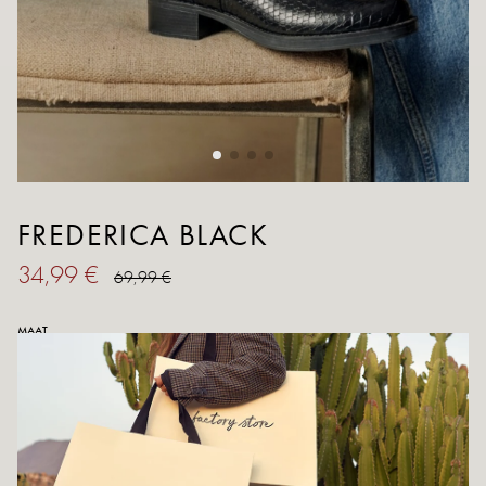
FREDERICA BLACK
34,99 €
69,99 €
MAAT
36
37
38
39
40
41
Geleider van de maten
AANTAL