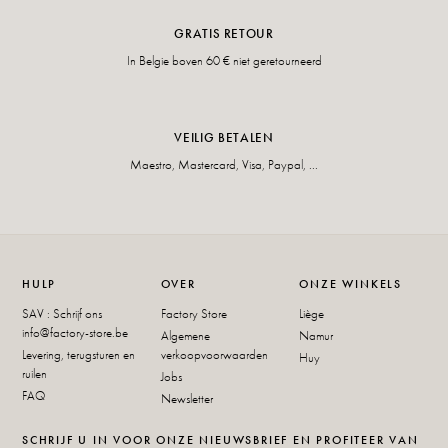
GRATIS RETOUR
In Belgie boven 60 € niet geretourneerd
VEILIG BETALEN
Maestro, Mastercard, Visa, Paypal, ...
HULP
OVER
ONZE WINKELS
SAV : Schrijf ons
Factory Store
Liège
info@factory-store.be
Algemene
Namur
Levering, terugsturen en
verkoopvoorwaarden
Huy
ruilen
Jobs
FAQ
Newsletter
SCHRIJF U IN VOOR ONZE NIEUWSBRIEF EN PROFITEER VAN