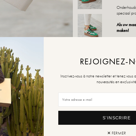
Onderhoudsa
speciaal pro
Als uw maat
maken!
MAAT
36
REJOIGNEZ-
Geleider va
Inscrivez-vous à notre newsletter et tenez vous 
nouveautés en exclusivit
AANTAL
TOEV
S'INSCRIRE
AAN W
✕ FERMER