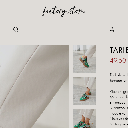
TARI
49,50
Trek deze 
humeur en
Kleuren: gro
Materiaal b
Binnenzool: 
Buitenzool: 
Hoogte van 
Neus van de
Sluiting: vet