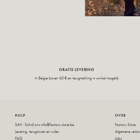
GRATIS LEVERING
In Belgie boven 60 € en terugtrekking in winkel mogelijk
HULP
OVER
SAV : Schrijf ons
info@factory-store.be
Factory Store
Levering, terugsturen en ruilen
Algemene verk
FAQ
Jobs