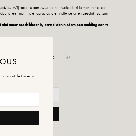
dvies: Wij raden u aan uw schoenen waterdicht te maken met een
duct of een multimateriaalspray die in alle gevallen geschikt zal zijn.
 niet meer beschikbaar is, aarzel dan niet om een melding aan te
37
38
39
40
41
NOUS
n de maten
au courant de toutes nos
é
OEGEN AAN WINKELWAGEN
ENSLIJST TOEVOEGEN