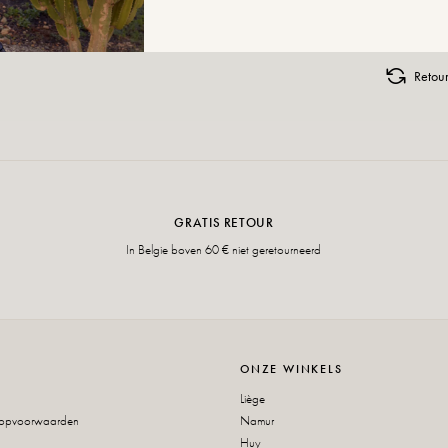
Retour
GRATIS RETOUR
In Belgie boven 60 € niet geretourneerd
ONZE WINKELS
Liège
oopvoorwaarden
Namur
Huy