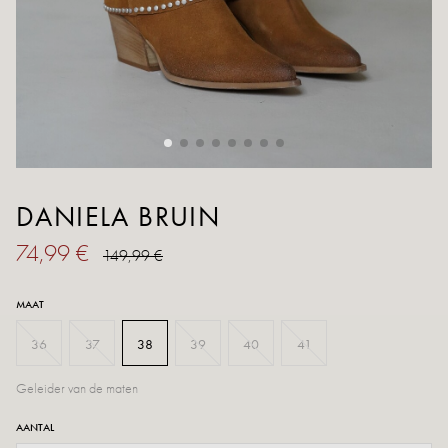
DANIELA BRUIN
74,99 €
149,99 €
MAAT
36
37
38
39
40
41
Geleider van de maten
AANTAL