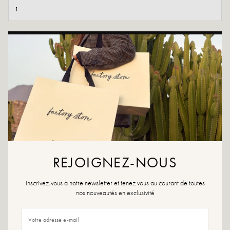
TOEVOEGEN AAN WINKELWAGEN
AAN WENSLIJST TOEVOEGEN
Herbeleef de westerse geest met **Daniela Brown**. Gemaakt van
kameelkleurig suède, met een opvallende taps toelopende neus,
afgeschuinde hak en discrete metalen studs. Een sterk item voor een
bohemian of rock-look.
Kleuren:
bruin
Buitenmateriaal: leer
REJOIGNEZ-NOUS
Binnenzool: textiel
Buitenzool: rubber
Inscrivez-vous à notre newsletter et tenez vous au courant de toutes
Hakhoogte: 9,5 cm
nos nouveautés en exclusivité
Hoogte van de schaal: 2 cm
Schoenpunt: vierkant
Handgemaakt in Italië