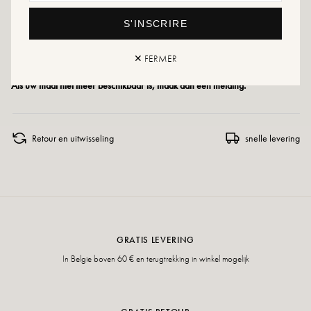
Maatadvies: Dit model valt normaal.
S'INSCRIRE
Onderhoudsinstructies: Wij adviseren om uw schoenen waterdicht te maken
met een speciaal product of een spray voor meerdere materialen. Dit werkt in
✕ FERMER
alle gevallen.
Als uw maat niet meer beschikbaar is, maak dan een melding.
Retour en uitwisseling
snelle levering
GRATIS LEVERING
In Belgie boven 60 € en terugtrekking in winkel mogelijk