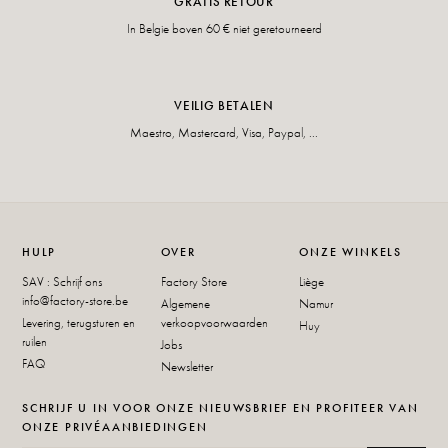
GRATIS RETOUR
In Belgie boven 60 € niet geretourneerd
VEILIG BETALEN
Maestro, Mastercard, Visa, Paypal, ...
HULP
OVER
ONZE WINKELS
SAV : Schrijf ons
Factory Store
Liège
info@factory-store.be
Algemene
Namur
Levering, terugsturen en
verkoopvoorwaarden
Huy
ruilen
Jobs
FAQ
Newsletter
SCHRIJF U IN VOOR ONZE NIEUWSBRIEF EN PROFITEER VAN
ONZE PRIVÉAANBIEDINGEN