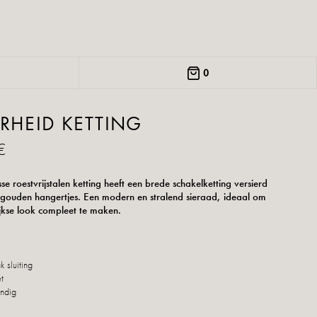
0
RHEID KETTING
€
e roestvrijstalen ketting heeft een brede schakelketting versierd
 gouden hangertjes. Een modern en stralend sieraad, ideaal om
jkse look compleet te maken.
:
 sluiting
et
ndig