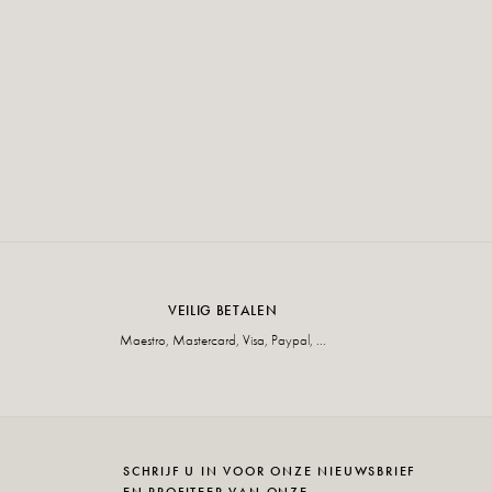
VEILIG BETALEN
Maestro, Mastercard, Visa, Paypal, ...
SCHRIJF U IN VOOR ONZE NIEUWSBRIEF
EN PROFITEER VAN ONZE