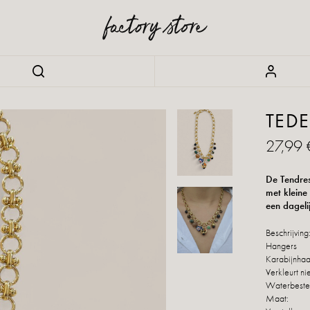
TEDE
27,99 
De Tendress
met kleine
een dageli
Beschrijving
Hangers
Karabijnhaak
Verkleurt ni
Waterbeste
Maat: