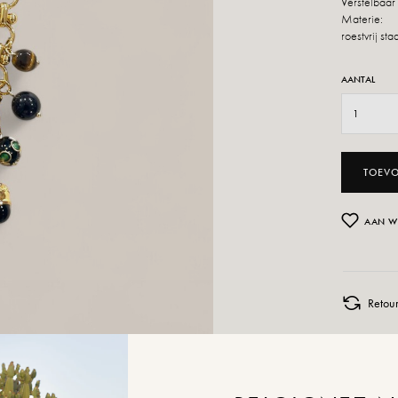
Verstelbaar
Materie:
roestvrij sta
AANTAL
TOEV
AAN W
Retour