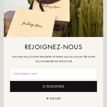
AAN WENSLIJST TOEVOEGEN
Ketting bedekt met fijn goud
Ontdek nu snel onze prachtige, vergulde sieraden die de tand des tijds
doorstaan. Eindeloos combineren, mismatchen en opstapelen.
Lengte ketting: 45 cm
Onze waardevolle gebruikstips: Uw nieuwe vergulde sieraad is bedekt met
een 3 micron dikke laag. Het is dus waterbestendig, maar we raden u aan er
REJOIGNEZ-NOUS
voorzichtig mee te zijn. Parfum of andere bijtende vloeistoffen kunnen de glans
en schittering aantasten. Vergeet niet om het af en toe met een zachte doek te
wrijven om het weer wat nieuw leven in te blazen.
Inscrivez-vous à notre newsletter et tenez vous au courant de toutes
nos nouveautés en exclusivité
Ook voor het slapengaan is het beter om uw sieraden in het originele zakje te
bewaren. Zo voorkomt u dat er knopen in de schakels van uw fijne kettingen
komen.
S'INSCRIRE
Retour en uitwisseling
snelle levering
✕ FERMER