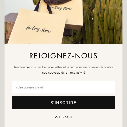
AAN WENSLIJST TOEVOEGEN
De Runna-handketting verbindt op subtiele wijze de armband en de
ring voor een verfijnde look. Fijn en glanzend, siert de ketting de
hand met een ingetogen sprankeling, ideaal voor de zomer of een
avondje uit.
Dunne handketting die vinger en pols verbindt
Subtiel sieraadeffect op de hand
REJOIGNEZ-NOUS
Verstelbare sluiting
100% waterbestendig
Inscrivez-vous à notre newsletter et tenez vous au courant de toutes
Roest niet
nos nouveautés en exclusivité
Anti-allergie
Materie :
Roestvrij staal
Perfect voor de zomer en festivals!
S'INSCRIRE
Retour en uitwisseling
snelle levering
✕ FERMER