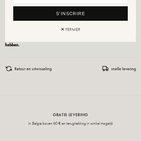
Onderhoudsadvies: We raden je aan om je schoenen waterdicht te maken met
S'INSCRIRE
een gespecialiseerd product of een multi-materiaal spray die in alle gevallen
geschikt is.
✕ FERMER
Mocht uw maat niet meer beschikbaar zijn, maak dan gerust een alert aan
of bezoek onze verschillende verkooppunten die regelmatig extra voorraad
hebben.
Retour en uitwisseling
snelle levering
GRATIS LEVERING
In Belgie boven 60 € en terugtrekking in winkel mogelijk