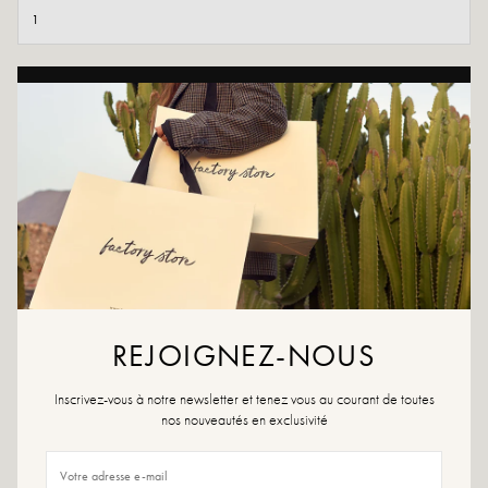
TOEVOEGEN AAN WINKELWAGEN
AAN WENSLIJST TOEVOEGEN
Zomerse crush verzekerd met Aurel aan de voeten. Het is gemaakt
van natuurlijk materiaal en heeft een dikke zool en twee verstelbare
banden voor een unieke stijl.
Kleuren: beige en wit
Buitenmateriaal:
raffia
Binnenzool: jute
REJOIGNEZ-NOUS
Buitenzool: synthetisch materiaal
Hoogte dienblad: 3,5 cm
Punt van de schoen: rond
Inscrivez-vous à notre newsletter et tenez vous au courant de toutes
Ontworpen en gemaakt in Spanje
nos nouveautés en exclusivité
Maatadvies: Zit je tussen twee maten in, kies dan de maat hierboven. Kies
anders uw gebruikelijke maat.