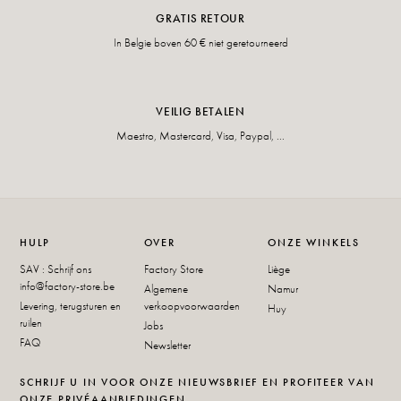
GRATIS RETOUR
In Belgie boven 60 € niet geretourneerd
VEILIG BETALEN
Maestro, Mastercard, Visa, Paypal, ...
HULP
OVER
ONZE WINKELS
SAV : Schrijf ons
Factory Store
Liège
info@factory-store.be
Algemene
Namur
Levering, terugsturen en
verkoopvoorwaarden
Huy
ruilen
Jobs
FAQ
Newsletter
SCHRIJF U IN VOOR ONZE NIEUWSBRIEF EN PROFITEER VAN
ONZE PRIVÉAANBIEDINGEN