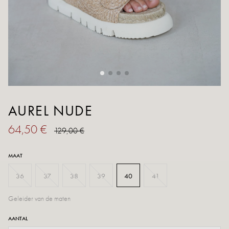
AUREL NUDE
64,50 €
129,00 €
MAAT
36
37
38
39
40
41
Geleider van de maten
AANTAL