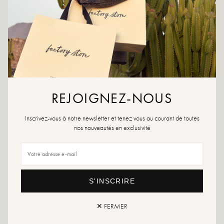
AAN WENSLIJST TOEVOEGEN
Verkrijgbaar in bruin, zwart, kaki en beige, Arsène past zich aan al
uw wensen en gelegenheden aan. Het zachte materiaal en de royale
vorm bieden optimaal comfort en zorgen ervoor dat u uw dagelijkse
benodigdheden gemakkelijk kunt meenemen.
Kleur: zwart
Materiaal: 100% rundleer
REJOIGNEZ-NOUS
Lengte: 40 cm
Breedte: 20cm
Hoogte zonder handvat: 30 cm
Inscrivez-vous à notre newsletter et tenez vous au courant de toutes
Hoogte met handvat: 60 cm
nos nouveautés en exclusivité
Verkocht met een verstelbare riem
Binnenzak met ritssluiting
Als uw favoriete tas niet meer beschikbaar is, aarzel dan niet om een
waarschuwing in te stellen.
S'INSCRIRE
Retour en uitwisseling
snelle levering
✕ FERMER