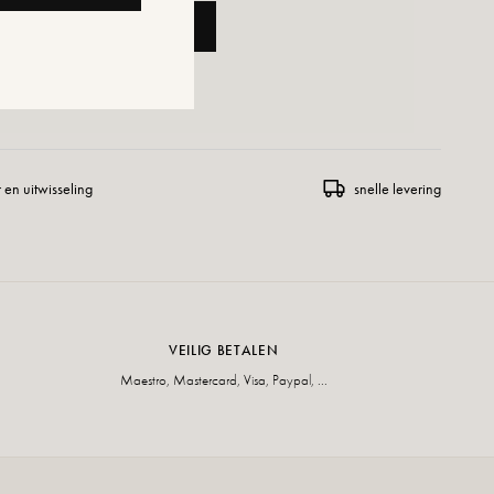
OEGEN AAN WINKELWAGEN
ENSLIJST TOEVOEGEN
 en uitwisseling
snelle levering
VEILIG BETALEN
Maestro, Mastercard, Visa, Paypal, ...