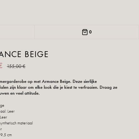
0
ANCE BEIGE
 €
155,00 €
omergarderobe op met Armance Beige. Deze sierlijke
len zijn klaar om elke look die je kiest te verfraaien. Draag ze
uwen en veel attitude.
ige
aal: Leer
 Leer
synthetisch materiaal
er
 9,5 cm