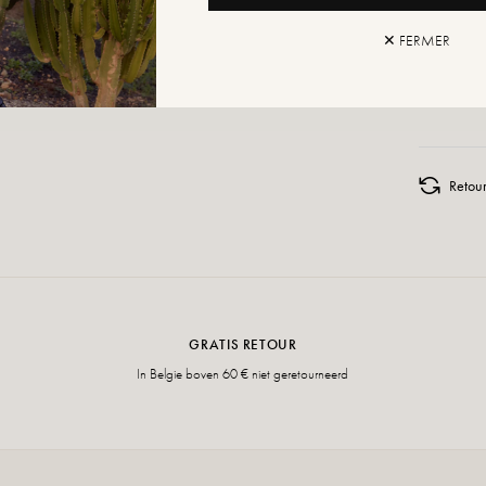
TOEV
✕ FERMER
AAN W
Retour
GRATIS RETOUR
In Belgie boven 60 € niet geretourneerd