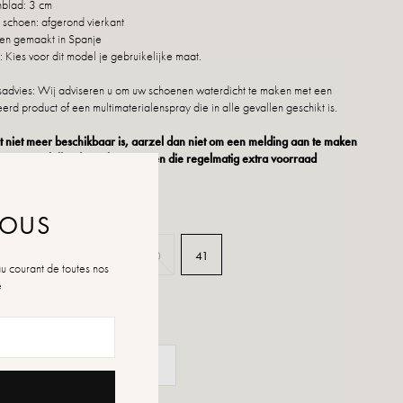
blad: 3 cm
 schoen: afgerond vierkant
en gemaakt in Spanje
Kies voor dit model je gebruikelijke maat.
dvies: Wij adviseren u om uw schoenen waterdicht te maken met een
erd product of een multimaterialenspray die in alle gevallen geschikt is.
 niet meer beschikbaar is, aarzel dan niet om een melding aan te maken
nze verschillende verkooppunten die regelmatig extra voorraad
NOUS
37
38
39
40
41
au courant de toutes nos
é
n de maten