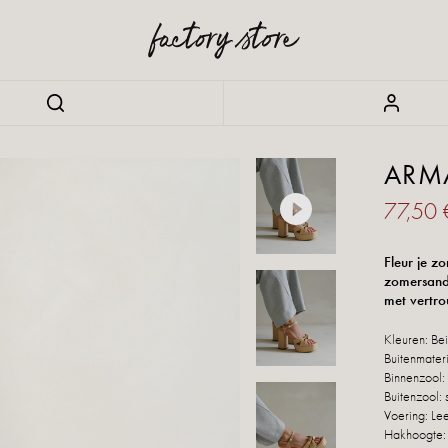
ARM
77,50
Fleur je z
zomersanda
met vertro
Kleuren: Be
Buitenmateri
Binnenzool:
Buitenzool: 
Voering: Le
Hakhoogte: