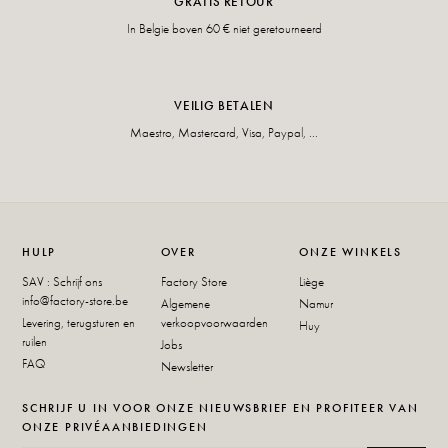
GRATIS RETOUR
In Belgie boven 60 € niet geretourneerd
VEILIG BETALEN
Maestro, Mastercard, Visa, Paypal, ...
HULP
OVER
ONZE WINKELS
SAV : Schrijf ons
Factory Store
Liège
info@factory-store.be
Algemene
Namur
Levering, terugsturen en
verkoopvoorwaarden
Huy
ruilen
Jobs
FAQ
Newsletter
SCHRIJF U IN VOOR ONZE NIEUWSBRIEF EN PROFITEER VAN
ONZE PRIVÉAANBIEDINGEN