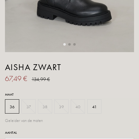
AISHA ZWART
67,49 €
134,99 €
MAAT
36
37
38
39
40
41
Geleider van de maten
AANTAL