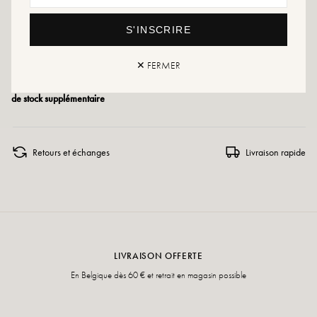
Conseils entretien : Nous vous conseillons d'imperméabiliser vos chaussures
S'INSCRIRE
avec un produit spécialisé ou un spray multi-matière qui conviendra dans tous
les cas.
✕ FERMER
Si votre pointure n'est plus disponible, n'hésitez pas à créer une alerte ou à
vous rendre dans nos différents points de vente qui disposent régulièrement
de stock supplémentaire
Retours et échanges
Livraison rapide
LIVRAISON OFFERTE
En Belgique dès 60 € et retrait en magasin possible