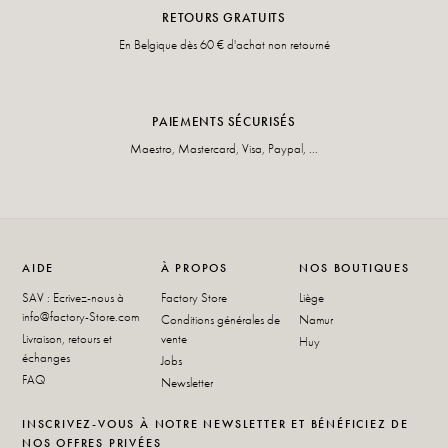
RETOURS GRATUITS
En Belgique dès 60 € d'achat non retourné
PAIEMENTS SÉCURISÉS
Maestro, Mastercard, Visa, Paypal, ...
AIDE
À PROPOS
NOS BOUTIQUES
SAV : Ecrivez-nous à
Factory Store
Liège
info@factory-Store.com
Conditions générales de
Namur
Livraison, retours et
vente
Huy
échanges
Jobs
FAQ
Newsletter
INSCRIVEZ-VOUS À NOTRE NEWSLETTER ET BÉNÉFICIEZ DE
NOS OFFRES PRIVÉES