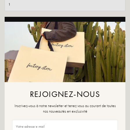
AJOUTER AU PANIER
AJOUTER À LA WISHLIST
Confort, douceur et style, c'est ce que promet le Veda. L'essayer, c'est
l'adopter.
Couleur : Taupe, noir
Matière extérieure : daim et textile
Semelle intérieure: 100% cuir
Semelle extérieure : matière synthétique
REJOIGNEZ-NOUS
Doublure : Cuir
Hauteur du talon : 4 cm
Hauteur du plateau : 2,5 cm
Inscrivez-vous à notre newsletter et tenez vous au courant de toutes
Bout de la chaussure: rond
nos nouveautés en exclusivité
Fermeture : à enfiler
Conseils pointure : Pour ce modèle, choisissez votre pointure habituelle. Si vous
êtes entre deux pointures, choisissez la pointure en-dessous.