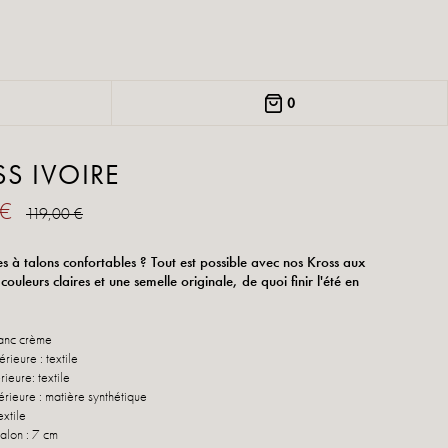
0
S IVOIRE
 €
119,00 €
es à talons confortables ? Tout est possible avec nos Kross aux
couleurs claires et une semelle originale, de quoi finir l'été en
lanc crème
rieure : textile
rieure: textile
érieure : matière synthétique
extile
talon : 7 cm