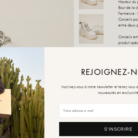
Hauteur du 
Bout de la c
Fermeture :
Conseils poi
entre deux p
Conseils ent
produit spéc
Si votre poi
rendre dans
supplément
REJOIGNEZ-
TAILLE
Inscrivez-vous à notre newsletter et tenez vous 
nouveautés en exclusivit
39
Guide des ta
En rupture d
S'INSCRIRE