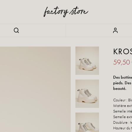
KROS
59,50
Des bottin
pieds. Des 
beauté.
Couleur : B
Matière exté
Semelle inté
Semelle ext
Doublure : t
Hauteur du 