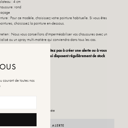
plateau : 4 cm
haussure: rond
 laçage
nture : Pour ce modèle, choisissez votre pointure habituelle. Si vous êtes
ointures, choisissez la pointure en-dessous.
retien : Nous vous conseillons d'imperméabiliser vos chaussures avec un
ialisé ou un spray multi-matière qui conviendra dans tous les cas.
nture n'est plus disponible, n'hésitez pas à créer une alerte ou à vous
 nos différents points de vente qui disposent régulièrement de stock
aire.
NOUS
au courant de toutes nos
é
40
illes
e stock pour la pointure sélectionnée
CRÉER UNE ALERTE