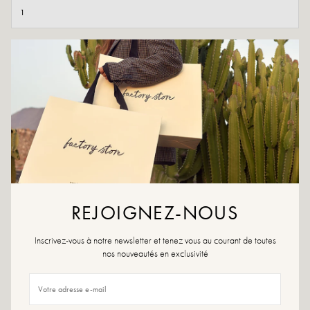
AJOUTER AU PANIER
AJOUTER À LA WISHLIST
La Hinaya est parfaite pour vous si vous cherchez une mule simple et
élégante.
Elles sont également disponibles en d’autres coloris !
Couleur : Rouge/orange
Matière extérieure : cuir suédé
REJOIGNEZ-NOUS
Semelle intérieure : cuir
Semelle extérieure : sbs
Hauteur du talon : 1 cm
Inscrivez-vous à notre newsletter et tenez vous au courant de toutes
Bout de la chaussure : carré arrondi
nos nouveautés en exclusivité
Conçues et fabriquées en Italie
Conseils pointure : choisissez votre pointure habituelle.