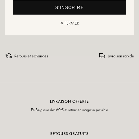
S'INSCRIRE
Conseils entretien : Nous vous conseillons d'imperméabiliser vos chaussures
avec un produit spécialisé ou un spray multi-matière qui conviendra dans tous
les cas.
✕ FERMER
Si votre pointure n'est plus disponible, n'hésitez pas à créer une alerte.
Retours et échanges
Livraison rapide
LIVRAISON OFFERTE
En Belgique dès 60 € et retrait en magasin possible
RETOURS GRATUITS