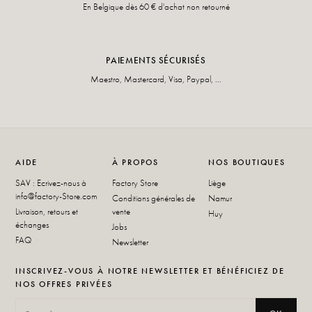
En Belgique dès 60 € d'achat non retourné
PAIEMENTS SÉCURISÉS
Maestro, Mastercard, Visa, Paypal, ...
AIDE
À PROPOS
NOS BOUTIQUES
SAV : Ecrivez-nous à
Factory Store
Liège
info@factory-Store.com
Conditions générales de
Namur
Livraison, retours et
vente
Huy
échanges
Jobs
FAQ
Newsletter
INSCRIVEZ-VOUS À NOTRE NEWSLETTER ET BÉNÉFICIEZ DE
NOS OFFRES PRIVÉES