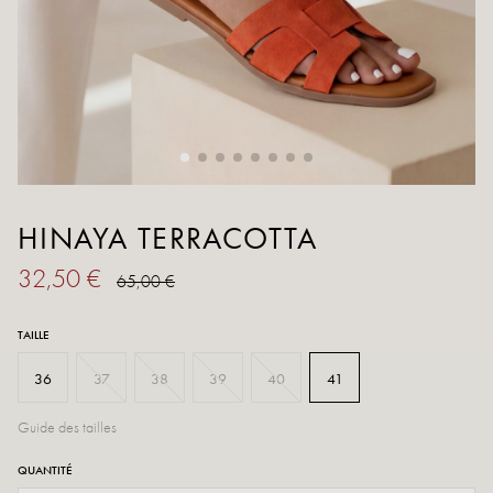
HINAYA TERRACOTTA
32,50 €
65,00 €
TAILLE
36
37
38
39
40
41
Guide des tailles
QUANTITÉ