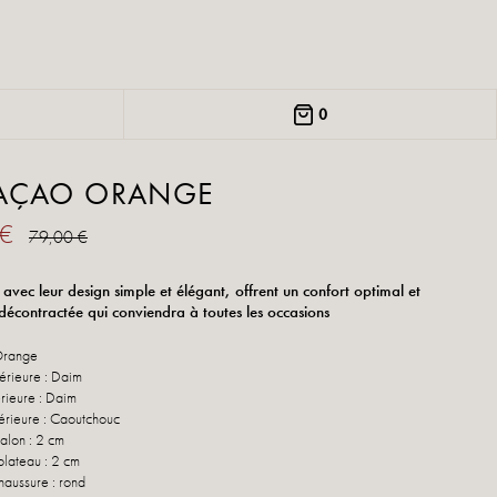
0
AÇAO ORANGE
 €
79,00 €
 avec leur design simple et élégant, offrent un confort optimal et
 décontractée qui conviendra à toutes les occasions
Orange
érieure : Daim
rieure : Daim
érieure : Caoutchouc
talon : 2 cm
plateau : 2 cm
haussure : rond