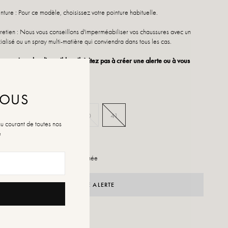
nture : Pour ce modèle, choisissez votre pointure habituelle.
retien : Nous vous conseillons d'imperméabiliser vos chaussures avec un
ialisé ou un spray multi-matière qui conviendra dans tous les cas.
nture n'est plus disponible, n'hésitez pas à créer une alerte ou à vous
 nos différents points de vente.
NOUS
37
38
39
40
41
au courant de toutes nos
é
illes
e stock pour la pointure sélectionnée
CRÉER UNE ALERTE
R À LA WISHLIST