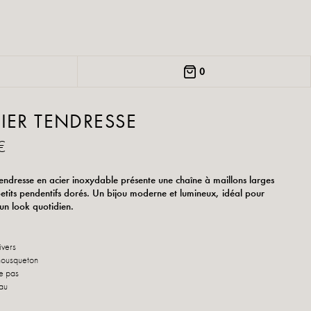
0
IER TENDRESSE
€
 Tendresse en acier inoxydable présente une chaîne à maillons larges
etits pendentifs dorés. Un bijou moderne et lumineux, idéal pour
un look quotidien.
ivers
mousqueton
e pas
eau