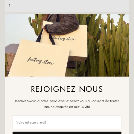
AJOUTER AU PANIER
AJOUTER À LA WISHLIST
La simplicité a du charme. Optez pour un look infaillible avec les
bottines Candy, à la fois sobres et élégantes! Ne résistez pas à ce
must-have pour votre garde-robe.
Couleurs : Noir
Matière extérieure : Cuir
REJOIGNEZ-NOUS
Semelle intérieure: Cuir
Semelle extérieure : Matière synthétique
Inscrivez-vous à notre newsletter et tenez vous au courant de toutes
Hauteur du talon : 4 cm
nos nouveautés en exclusivité
Hauteur du plateau : 2 cm
Bout de la chaussure : Rond
Conseils pointure : Pour ce modèle, choisissez votre pointure habituelle.