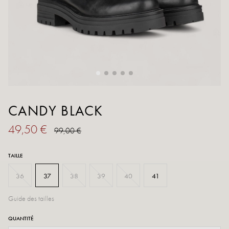
CANDY BLACK
49,50 €
99,00 €
TAILLE
36
37
38
39
40
41
Guide des tailles
QUANTITÉ