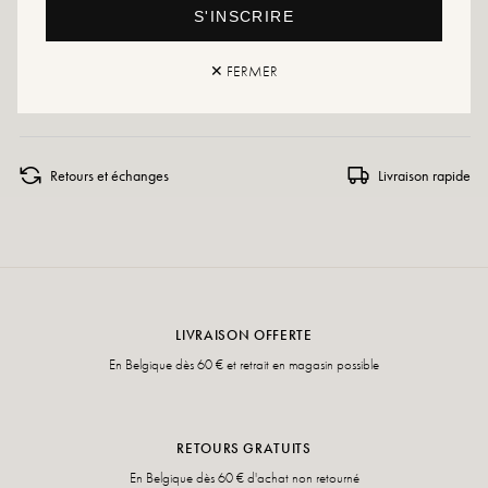
Conseils entretien : Nous vous conseillons d'imperméabiliser vos chaussures
S'INSCRIRE
avec un produit spécialisé ou un spray multi-matière qui conviendra dans tous
les cas.
✕ FERMER
Si votre pointure n'est plus disponible, n'hésitez pas à créer une alerte !
Retours et échanges
Livraison rapide
LIVRAISON OFFERTE
En Belgique dès 60 € et retrait en magasin possible
RETOURS GRATUITS
En Belgique dès 60 € d'achat non retourné