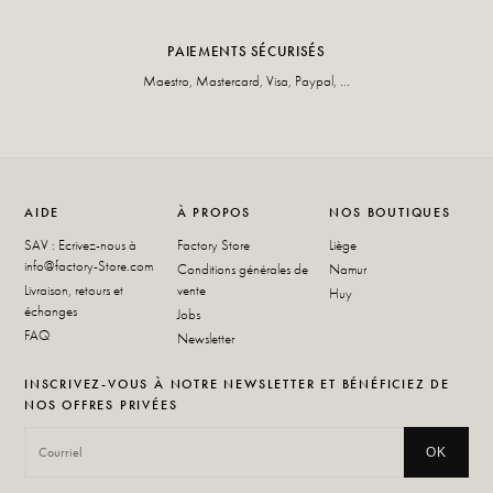
PAIEMENTS SÉCURISÉS
Maestro, Mastercard, Visa, Paypal, ...
AIDE
À PROPOS
NOS BOUTIQUES
SAV : Ecrivez-nous à
Factory Store
Liège
info@factory-Store.com
Conditions générales de
Namur
Livraison, retours et
vente
Huy
échanges
Jobs
FAQ
Newsletter
INSCRIVEZ-VOUS À NOTRE NEWSLETTER ET BÉNÉFICIEZ DE
NOS OFFRES PRIVÉES
OK