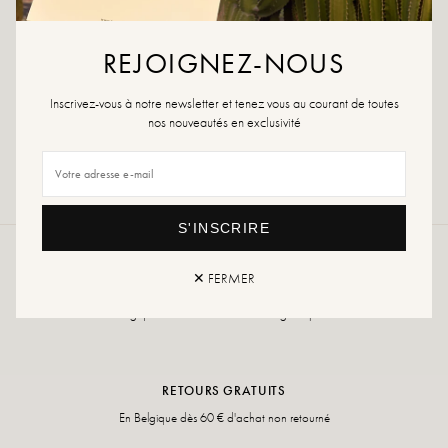
AJOUTER À LA WISHLIST
REJOIGNEZ-NOUS
Bague Bicolore en acier inoxidable
Inscrivez-vous à notre newsletter et tenez vous au courant de toutes
nos nouveautés en exclusivité
Retours et échanges
Livraison rapide
S'INSCRIRE
✕ FERMER
LIVRAISON OFFERTE
En Belgique dès 60 € et retrait en magasin possible
RETOURS GRATUITS
En Belgique dès 60 € d'achat non retourné