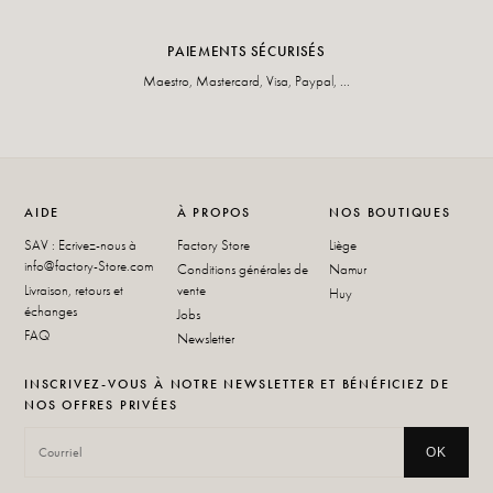
PAIEMENTS SÉCURISÉS
Maestro, Mastercard, Visa, Paypal, ...
AIDE
À PROPOS
NOS BOUTIQUES
SAV : Ecrivez-nous à
Factory Store
Liège
info@factory-Store.com
Conditions générales de
Namur
Livraison, retours et
vente
Huy
échanges
Jobs
FAQ
Newsletter
INSCRIVEZ-VOUS À NOTRE NEWSLETTER ET BÉNÉFICIEZ DE
NOS OFFRES PRIVÉES
OK