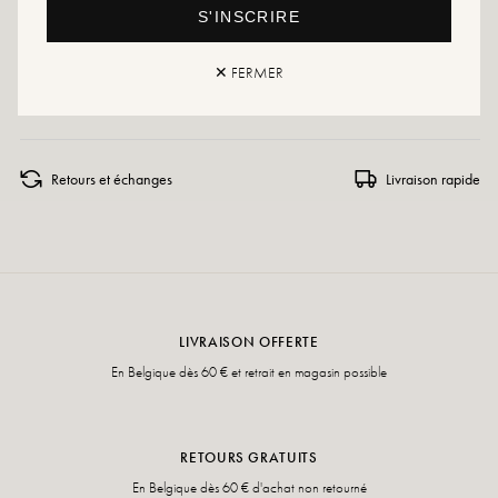
Conseils entretien : Nous vous conseillons d'imperméabiliser vos chaussures
S'INSCRIRE
avec un produit spécialisé ou un spray multi-matière qui conviendra dans tous
les cas.
✕ FERMER
Si votre pointure n'est plus disponible, n'hésitez pas à créer une alerte !
Retours et échanges
Livraison rapide
LIVRAISON OFFERTE
En Belgique dès 60 € et retrait en magasin possible
RETOURS GRATUITS
En Belgique dès 60 € d'achat non retourné