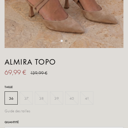
ALMIRA TOPO
69,99 €
139,99 €
TAILLE
36
37
38
39
40
41
Guide des tailles
QUANTITÉ