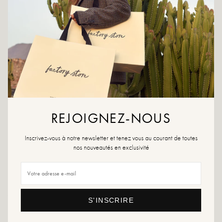
Gardez vos pieds bien au chaud cette saison avec nos Strong Hooks
Topo et leur doublure en shearling !
Couleur : beige
Matière extérieure : Cuir et matière synthétique
Semelle intérieure: Cuir
Semelle extérieure : matière synthétique
Doublure : laine effet mouton
Hauteur du talon : 5,5 cm
Hauteur du plateau : 4 cm
Bout de la chaussure: rond
Fermeture : lacets
REJOIGNEZ-NOUS
Conseils pointure : Pour ce modèle, choisissez votre pointure habituelle. Si vous
êtes entre deux pointures, choisissez la pointure au-dessus.
Inscrivez-vous à notre newsletter et tenez vous au courant de toutes
nos nouveautés en exclusivité
Conseils entretien : Nous vous conseillons d'imperméabiliser vos chaussures
avec un produit spécialisé ou un spray multi-matière qui conviendra dans tous
les cas.
Si votre pointure n'est plus disponible, n'hésitez pas à créer une alerte ou à
vous rendre dans nos différents points de vente qui disposent régulièrement
S'INSCRIRE
de stock supplémentaire.