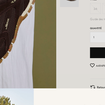
36
Guide des ta
QUANTITÉ
AJOUTE
Retou