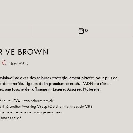
0
DRIVE BROWN
9 €
169,99 €
minimaliste avec des rainures stratégiquement placées pour plus de
et de contrôle. Tige en daim premium et mesh. L'ADN du rétro-
ec une touche de raffinement. Légère. Assurée. Naturelle.
érieure : EVA + caoutchouc recyclé
 certifié Leather Working Group (Gold) et mesh recyclé GRS
érieure et semelle de montage recyclées
 mesh recyclé