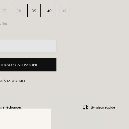
37
38
39
40
41
illes
AJOUTER AU PANIER
R À LA WISHLIST
rs et échanges
Livraison rapide