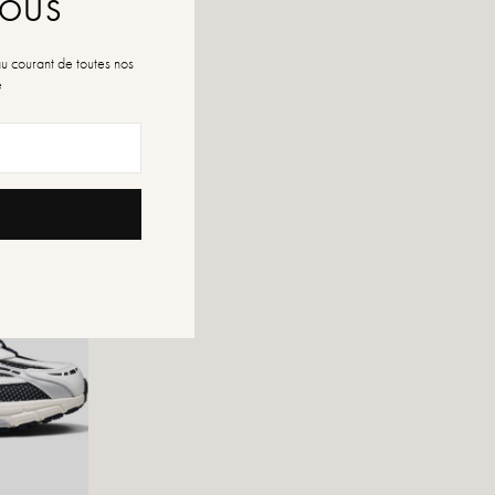
NOUS
au courant de toutes nos
é