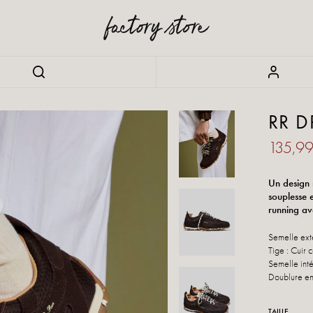
RR 
135,9
Un design 
souplesse 
running av
Semelle ext
Tige : Cuir
Semelle int
Doublure en
TAILLE