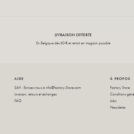
LIVRAISON OFFERTE
En Belgique dès 60 € et retrait en magasin possible
AIDE
À PROPOS
SAV : Ecrivez-nous à
info@factory-Store.com
Factory Store
Livraison, retours et échanges
Conditions géné
FAQ
Jobs
Newsletter