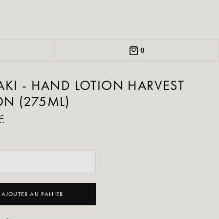
0
KI - HAND LOTION HARVEST
N (275ML)
€
AJOUTER AU PANIER