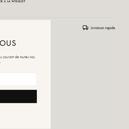
R À LA WISHLIST
rs et échanges
Livraison rapide
NOUS
au courant de toutes nos
é