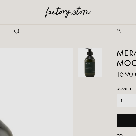
MERA
MOO
16,90 
QUANTITÉ