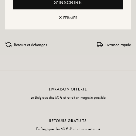
S'INSCRIRE
avec un produit spécialisé ou un spray multi-matière qui conviendra dans tous
les cas.
✕ FERMER
Si votre pointure n'est plus disponible, n'hésitez pas à créer une alerte !
Retours et échanges
Livraison rapide
LIVRAISON OFFERTE
En Belgique dès 60 € et retrait en magasin possible
RETOURS GRATUITS
En Belgique dès 60 € d'achat non retourné