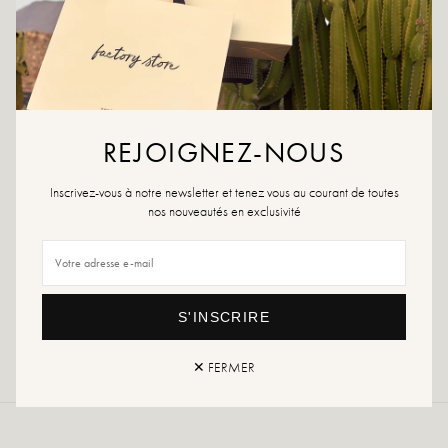
AJOUTER À LA WISHLIST
Couleur : Noir
Matière : Daim
Longueur : 40 cm
Profondeur : 12 cm
REJOIGNEZ-NOUS
Hauteur : 26 cm
Poche intérieure avec zip.
Inscrivez-vous à notre newsletter et tenez vous au courant de toutes
nos nouveautés en exclusivité
Si votre sac préféré n'est plus disponible, n'hésitez pas à mettre en place
une alerte.
Retours et échanges
Livraison rapide
S'INSCRIRE
✕ FERMER