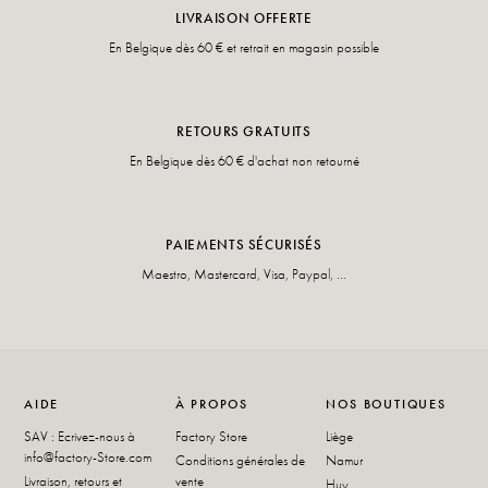
LIVRAISON OFFERTE
En Belgique dès 60 € et retrait en magasin possible
RETOURS GRATUITS
En Belgique dès 60 € d'achat non retourné
PAIEMENTS SÉCURISÉS
Maestro, Mastercard, Visa, Paypal, ...
AIDE
À PROPOS
NOS BOUTIQUES
SAV : Ecrivez-nous à
Factory Store
Liège
info@factory-Store.com
Conditions générales de
Namur
Livraison, retours et
vente
Huy