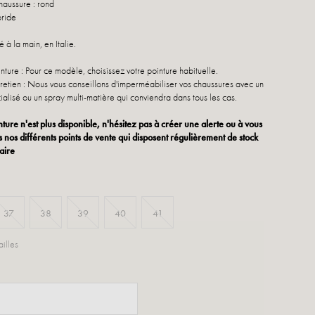
haussure : rond
bride
 à la main, en Italie.
nture : Pour ce modèle, choisissez votre pointure habituelle.
retien : Nous vous conseillons d'imperméabiliser vos chaussures avec un
ialisé ou un spray multi-matière qui conviendra dans tous les cas.
nture n'est plus disponible, n'hésitez pas à créer une alerte ou à vous
 nos différents points de vente qui disposent régulièrement de stock
aire
37
38
39
40
41
illes