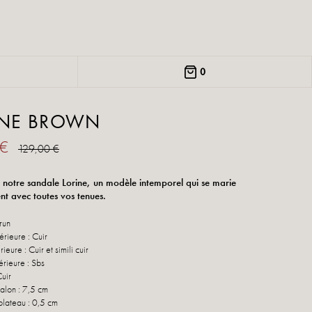
0
INE BROWN
 €
129,00 €
notre sandale Lorine, un modèle intemporel qui se marie
nt avec toutes vos tenues.
Brun
érieure : Cuir
ieure : Cuir et simili cuir
érieure : Sbs
uir
talon : 7,5 cm
plateau : 0,5 cm