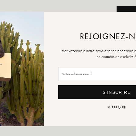
AJOUTE
REJOIGNEZ-
Inscrivez-vous à notre newsletter et tenez vous 
nouveautés en exclusivit
Retou
S'INSCRIRE
✕ FERMER