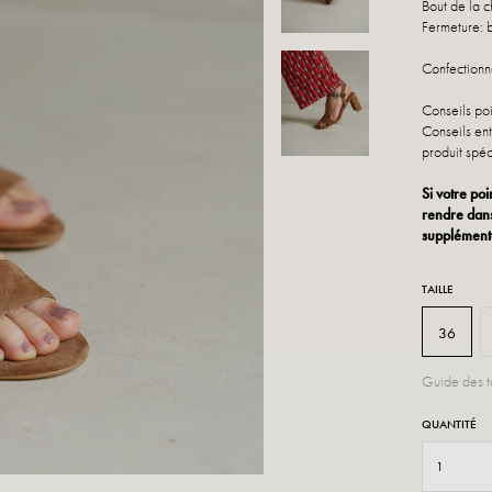
Bout de la c
Fermeture: 
Confectionné
Conseils poi
Conseils ent
produit spéc
Si votre poi
rendre dans
supplément
TAILLE
36
Guide des ta
QUANTITÉ