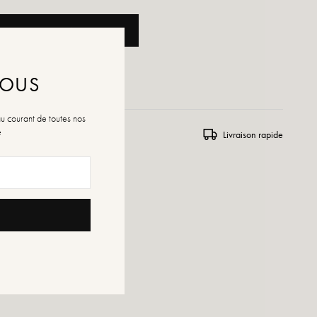
AJOUTER AU PANIER
R À LA WISHLIST
NOUS
au courant de toutes nos
é
rs et échanges
Livraison rapide