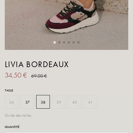
LIVIA BORDEAUX
34,50 €
69,00 €
TAILLE
36
37
38
39
40
41
Guide des tailles
QUANTITÉ