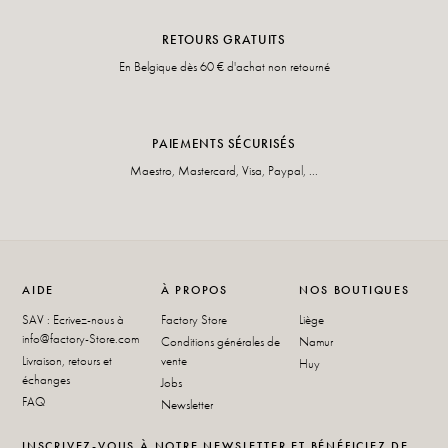
RETOURS GRATUITS
En Belgique dès 60 € d'achat non retourné
PAIEMENTS SÉCURISÉS
Maestro, Mastercard, Visa, Paypal, ...
AIDE
À PROPOS
NOS BOUTIQUES
SAV : Ecrivez-nous à
Factory Store
Liège
info@factory-Store.com
Conditions générales de
Namur
Livraison, retours et
vente
Huy
échanges
Jobs
FAQ
Newsletter
INSCRIVEZ-VOUS À NOTRE NEWSLETTER ET BÉNÉFICIEZ DE