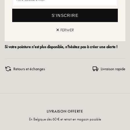
Conseils pointure : Ce modèle chausse petit, si vous êtes entre deux pointures,
prenez celle au-dessus.
S'INSCRIRE
Conseils entretien : Nous vous conseillons d'imperméabiliser vos chaussures
✕ FERMER
avec un produit spécialisé ou un spray multi-matière qui conviendra dans tous
les cas.
Si votre pointure n'est plus disponible, n'hésitez pas à créer une alerte !
Retours et échanges
Livraison rapide
LIVRAISON OFFERTE
En Belgique dès 60 € et retrait en magasin possible