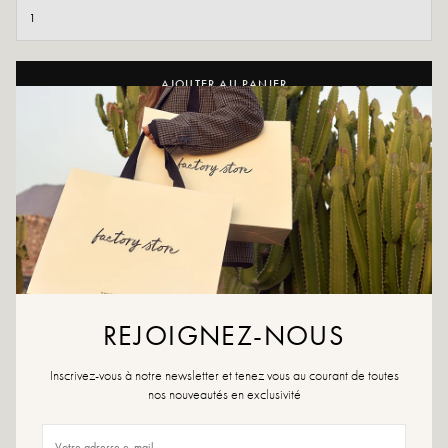
AJOUTER AU PANIER
AJOUTER À LA WISHLIST
Un mélange de matières détonnant, entre mesh, mouton, pony,
similicuir et simili daim et paillettes qui donne un ton hi-tech à cette
paire ultra confortable.
Couleurs : Bordeau, beige, noir, marron
Matière extérieure : Textile
Semelle intérieure : Textile
Doublure : Textile
REJOIGNEZ-NOUS
Semelle extérieure : Caoutchouc
Hauteur du talon : 4 cm
Inscrivez-vous à notre newsletter et tenez vous au courant de toutes
Hauteur du plateau : 1,5 cm
nos nouveautés en exclusivité
Fermeture : Lacets
Bout de la chaussure : Arrondi