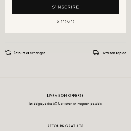
avec un produit spécialisé ou un spray multi-matière qui conviendra dans tous
S'INSCRIRE
les cas.
Si votre pointure n'est plus disponible, n'hésitez pas à créer une alerte ou à
✕ FERMER
vous rendre dans nos différents points de vente qui disposent régulièrement
de stock supplémentaire
Retours et échanges
Livraison rapide
LIVRAISON OFFERTE
En Belgique dès 60 € et retrait en magasin possible
RETOURS GRATUITS