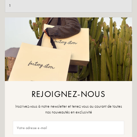
AJOUTER AU PANIER
AJOUTER À LA WISHLIST
Ce modèle est l'incontournable de cette saison!
Vous pourrez les associer à n'importe quelles tenues.
Ces mules à talon sont le mélange parfait entre chic et confort.
Couleur : Vert, bleu
Matière extérieure : cuir
REJOIGNEZ-NOUS
Semelle intérieure: Cuir
Semelle extérieure : Matière synthétique
Hauteur du talon : 9 cm
Inscrivez-vous à notre newsletter et tenez vous au courant de toutes
Hauteur du plateau: 2,5 cm
nos nouveautés en exclusivité
Bout de la chaussure: carré arrondi
Conseils pointure : Pour ce modèle, choisissez votre pointure habituelle.
Conseils entretien : Nous vous conseillons d'imperméabiliser vos chaussures