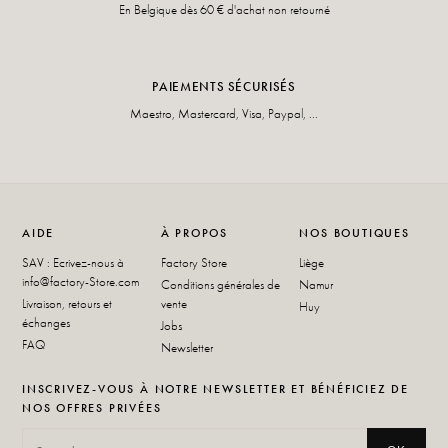
En Belgique dès 60 € d'achat non retourné
PAIEMENTS SÉCURISÉS
Maestro, Mastercard, Visa, Paypal, ...
AIDE
À PROPOS
NOS BOUTIQUES
SAV : Ecrivez-nous à
Factory Store
Liège
info@factory-Store.com
Conditions générales de
Namur
Livraison, retours et
vente
Huy
échanges
Jobs
FAQ
Newsletter
INSCRIVEZ-VOUS À NOTRE NEWSLETTER ET BÉNÉFICIEZ DE
NOS OFFRES PRIVÉES