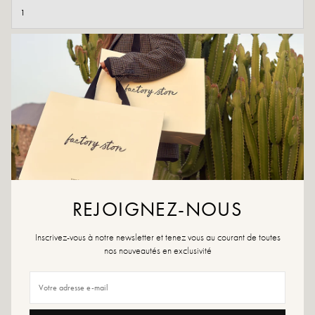
AJOUTER AU PANIER
AJOUTER À LA WISHLIST
Ballerines imprimé cowprint, silhouette épurée et bout arrondi. Un
modèle original et confortable pour vos looks du quotidien.
Couleurs : Imprimé vache
Matière extérieure : Textile
Semelle intérieure: Textile
REJOIGNEZ-NOUS
Semelle extérieure : Sbs
Doublure : textile
Inscrivez-vous à notre newsletter et tenez vous au courant de toutes
Hauteur du talon : 1 cm
nos nouveautés en exclusivité
Bout de la chaussure : rond
Fermeture : à enfiler
Conseils pointure : Ce modèle chausse normalement.