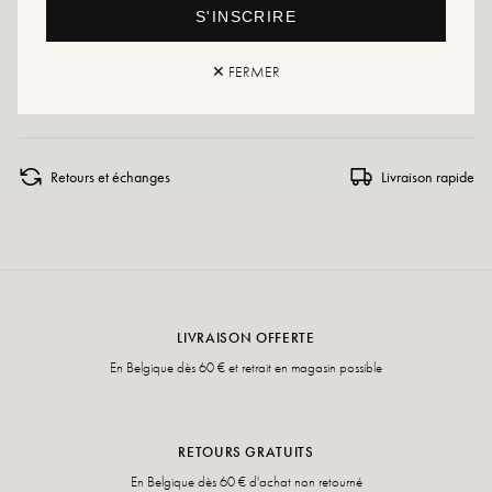
Conseils entretien : Nous vous conseillons d'imperméabiliser vos chaussures
S'INSCRIRE
avec un produit spécialisé ou un spray multi-matière qui conviendra dans tous
les cas.
✕ FERMER
Si votre pointure n'est plus disponible, n'hésitez pas à créer une alerte !
Retours et échanges
Livraison rapide
LIVRAISON OFFERTE
En Belgique dès 60 € et retrait en magasin possible
RETOURS GRATUITS
En Belgique dès 60 € d'achat non retourné