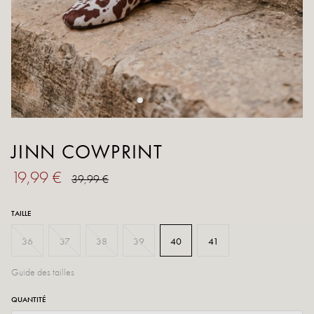
JINN COWPRINT
19,99 €
39,99 €
TAILLE
36
37
38
39
40
41
Guide des tailles
QUANTITÉ