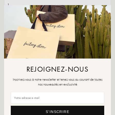
AJOUTER AU PANIER
AJOUTER À LA WISHLIST
La petite bottine noire à talons alliant simplicité et élégance.
Couleurs : noir
REJOIGNEZ-NOUS
Matière extérieure : Similicuir
Semelle intérieure : Textile
Semelle extérieure : Sbs
Inscrivez-vous à notre newsletter et tenez vous au courant de toutes
Hauteur du talon : 5 cm
nos nouveautés en exclusivité
Hauteur du plateau : 1 cm
Bout de la chaussure : Carré
Conseils entretien : Nous vous conseillons d'imperméabiliser vos chaussures
avec un produit spécialisé ou un spray multi-matière qui conviendra dans tous
S'INSCRIRE
les cas.