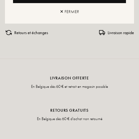
Si votre pointure n'est plus disponible, n'hésitez pas à créer une alerte
✕ FERMER
Retours et échanges
Livraison rapide
LIVRAISON OFFERTE
En Belgique dès 60 € et retrait en magasin possible
RETOURS GRATUITS
En Belgique dès 60 € d'achat non retourné