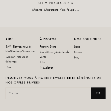
PAIEMENTS SÉCURISÉS
Maestro, Mastercard, Visa, Paypal, ...
AIDE
À PROPOS
NOS BOUTIQUES
SAV : Ecrivez-nous à
Factory Store
Liège
info@factory-Store.com
Conditions générales de
Namur
Livraison, retours et
vente
Huy
échanges
Jobs
FAQ
Newsletter
INSCRIVEZ-VOUS À NOTRE NEWSLETTER ET BÉNÉFICIEZ DE
NOS OFFRES PRIVÉES
OK