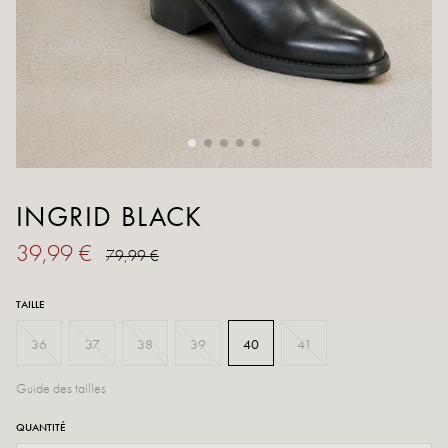
INGRID BLACK
39,99 €
79,99 €
TAILLE
36
37
38
39
40
41
Guide des tailles
QUANTITÉ