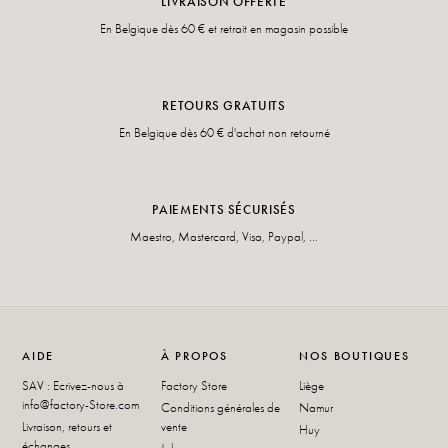
LIVRAISON OFFERTE
En Belgique dès 60 € et retrait en magasin possible
RETOURS GRATUITS
En Belgique dès 60 € d'achat non retourné
PAIEMENTS SÉCURISÉS
Maestro, Mastercard, Visa, Paypal, ...
AIDE
À PROPOS
NOS BOUTIQUES
SAV : Ecrivez-nous à
Factory Store
Liège
info@factory-Store.com
Conditions générales de
Namur
Livraison, retours et
vente
Huy
échanges