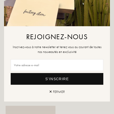
VOUS AIMEREZ ÉGALEMENT
REJOIGNEZ-NOUS
Inscrivez-vous à notre newsletter et tenez vous au courant de toutes
nos nouveautés en exclusivité
S'INSCRIRE
Bracelet Lina
Bague Twist
✕ FERMER
14,99 €
11,99 €